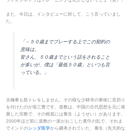
ライオンやトラはトレーニングなんかしないでしょ（笑）」
また、今日は、インタビューに対して、こう言っていまし
た。
「－５０歳までプレーする上でこの契約の
意味は。
皆さん、５０歳までという話をされること
が多いが、僕は「最低５０歳」といつも言
っている。」
太極拳も筋トレをしません。その様な少林寺の拳術に見切り
を付けたのが張三豊です。道教は、中国の古代思想を元に発
展した宗教で、その根底には養生（ようせい）があります。
2000年ほど前に道教の一派がおこした黄巾の乱で、それま
でインドの
シッダ医学
から継承されていた、養生（先天的な