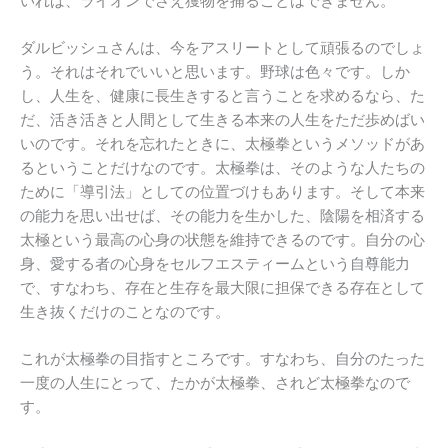
いれば、ライオンでさえ獲物を捕ることはできません。
ダルビッシュさんは、今をアスリートとして頑張るのでしょ
う。それはそれでいいと思います。野球は色々です。しか
し、人生を、健康に長生きすると言うことを求めるなら、た
だ、活き活きと人間として生きる本来の人生をただ歩めばい
いのです。それを忘れたときに、太極拳というメソッドがあ
るということだけなのです。太極拳は、そのような人たちの
ために「導引法」としての位置づけもあります。そして本来
の能力を思い出せば、その能力を生かした、陰陽を相済する
太極という最高の心身の状態を維持できるのです。自分の心
身、愛する者の心身をセルフエスティームという自尊能力
で、すなわち、存在と生存を最大限に担保できる存在として
生き抜くだけのことなのです。
これが太極拳の目指すところです。すなわち、自分のたった
一度の人生にとって、たかが太極拳、されど太極拳なので
す。