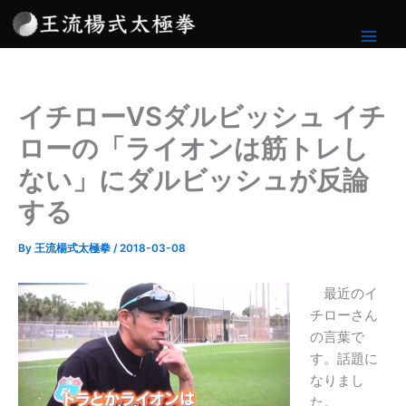
内
容
を
ス
キ
イチローVSダルビッシュ イチ
ッ
プ
ローの「ライオンは筋トレし
ない」にダルビッシュが反論
する
By
王流楊式太極拳
/
2018-03-08
最近のイ
チローさん
の言葉で
す。話題に
なりまし
た。