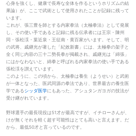
心身を強くし、健康で長寿な全体を作るというホリズムの結
果論）が、ここで武術として使用されたことが記録に残って
います。
これが、張三豊を師とする内家拳法（太極拳法）として発展
し、その使い手であると記録に残る伝承者には王宗・陳州
同・張松渓・葉近泉・王征南・黄百家がいます。そして、明
の武将、戚継光が著した「紀效新書」には、太極拳の架子と
全く同じ内容の三十二勢長拳が掲載され、戚継光は「綿張」
にはかなわないと、綿拳と呼ばれる内家拳法の使い手である
張松渓を讃えています。
このように、この頃から、太極拳は養生（ようせい）と武術
が一体となった、医武同源の拳法であり、世界最古の養生医
学である
シッダ医学
にもあった、アシュタンガヨガの技法が
受け継がれています。
野球選手の最長現役は51才が最高ですが、イチローさんが、
けが無くそれを軽く超す可能性はとても高いと言えます。だ
から、最低50才と言っているのです。