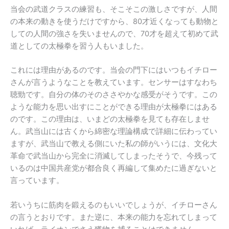
当会の武道クラスの練習も、そこそこの激しさですが、人間
の本来の動きを使うだけですから、80才近くなっても動物と
しての人間の強さを失いませんので、70才を超えて初めて武
道としての太極拳を習う人もいました。
これには理由があるのです。当会の門下にはいつもイチロー
さんが言うようなことを教えています。センサーはすなわち
聴勁です。自分の体のそのささやかな感受がそうです。この
ような能力を思い出すにことができる理由が太極拳にはある
のです。この理由は、いまどの太極拳を見ても存在しませ
ん。武当山には古くから綿密な理論構成で詳細に伝わってい
ますが、武当山で教える側にいた私の師がいうには、文化大
革命で武当山から完全に消滅してしまったそうで、今残って
いるのは中国共産党が都合良く再編して集めたに過ぎないと
言っています。
若いうちに筋肉を鍛えるのもいいでしょうが、イチローさん
の言うとおりです。また逆に、本来の能力を忘れてしまって