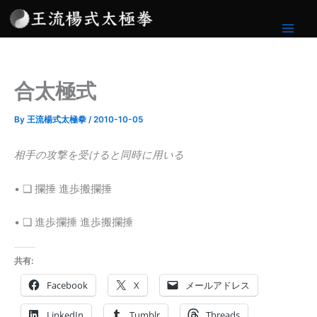
内
容
を
ス
キ
合太極式
ッ
プ
By
王流楊式太極拳
/
2010-10-05
相手の攻撃を受けると同時に用いる
• ❑ 攔捶 進歩搬攔捶
• ❑ 進歩攔捶 進歩搬攔捶
共有:
Facebook
X
メールアドレス
LinkedIn
Tumblr
Threads