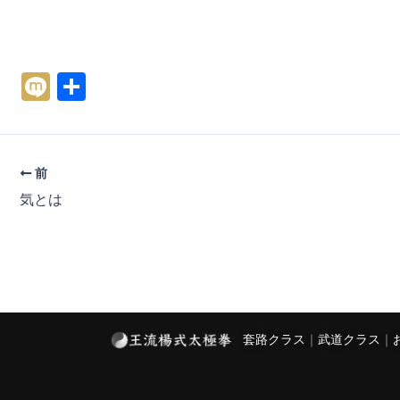
M
共
ix
有
i
前
気とは
套路クラス
｜
武道クラス
｜