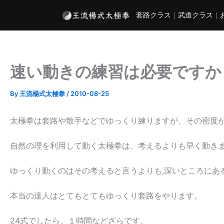
内
套路クラス
｜
武道クラス
｜
容
を
ス
キ
速い動きの練習は必要ですか
ッ
プ
By
王流楊式太極拳
/
2010-08-25
太極拳は套路や散手などでゆっくり練りますが、その密度
自然の理を利用して動く太極拳は、考えるよりも早く動き
ゆっくり動くのはその考えると言うよりも,深いところにあ
本当の達人はとてもとてもゆっくり套路をやります。
24式でしたら、１時間などざらです。