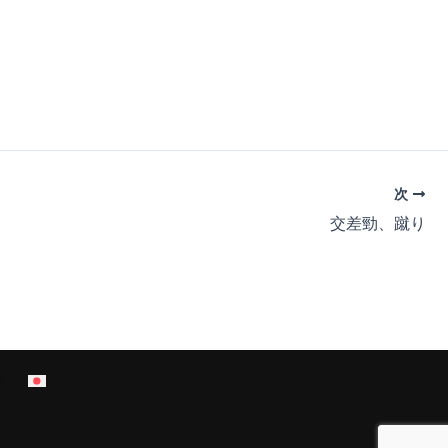
次
交差勁、蹴り