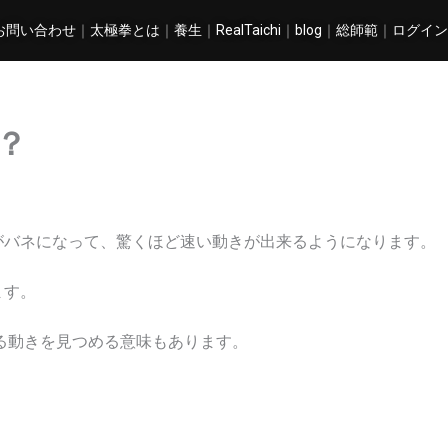
お問い合わせ
｜
太極拳とは
｜
養生
｜
RealTaichi
｜
blog
｜
総師範
｜
ログイン
？
がバネになって、驚くほど速い動きが出来るようになります。
ます。
る動きを見つめる意味もあります。