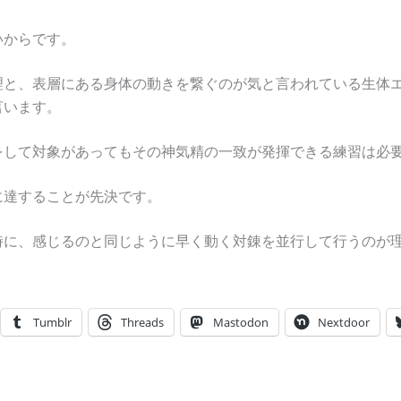
いからです。
理と、表層にある身体の動きを繋ぐのが気と言われている生体
言います。
をして対象があってもその神気精の一致が発揮できる練習は必
に達することが先決です。
時に、感じるのと同じように早く動く対錬を並行して行うのが
Tumblr
Threads
Mastodon
Nextdoor