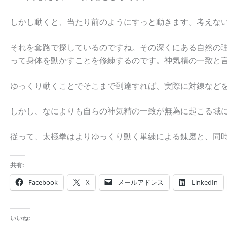
しかし動くと、当たり前のようにすっと動きます。考えな
それを套路で探しているのですね。その深くにある自然の
って身体を動かすことを修練するのです。神気精の一致と
ゆっくり動くことでそこまで到達すれば、実際に対錬など
しかし、なによりも自らの神気精の一致が無為に起こる域
従って、太極拳はよりゆっくり動く単練による錬磨と、同
共有:
Facebook
X
メールアドレス
LinkedIn
いいね: