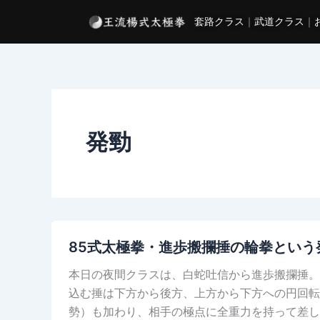
内
套路クラス
｜
武道クラス
｜
容
を
ス
キ
ッ
プ
発勁
85式太極拳・進歩搬攔捶の輪拳という
本日の夜間クラスは、白蛇吐信から進歩搬攔捶。
込む捶は下方から後方、上方から下方への円回転
勢）も加わり、相手の極点に全重力を持って差し