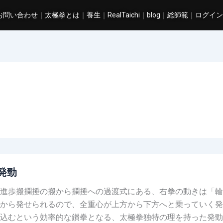
お問い合わせ
｜
太極拳とは
｜
養生
｜
RealTaichi
｜
blog
｜
総師範
｜
ログイン
発勁
進歩搬攔捶の搬から攔捶への過渡式にある、右拳の動きは「輪
から発せられるので、全重心が上方から下方へと乗っていく発
込むという効率的な鑚拳となる、太極拳独特の理を持った発勁