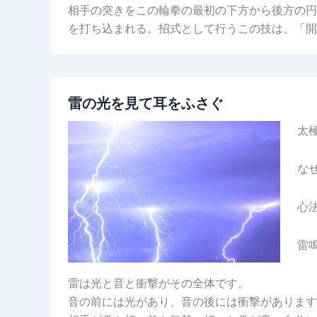
相手の突きをこの輪拳の最初の下方から後方の円
を打ち込まれる。招式として行うこの技は、「
雷の光を見て耳をふさぐ
太
な
心
雷
雷は光と音と衝撃がその全体です。
音の前には光があり、音の後には衝撃があります