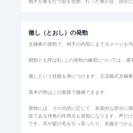
相手が拳を打つ前を気勢、打った拳が音、自分
徹し（とおし）の発勁
太極拳の発勁で、相手の内部にまでダメージを与
鑚勁とも呼ばれ､この発勁の練習については、通
徹しという技能を身につけます。王流楊式太極拳
基本の勢はこの套路で修練できます。
発勁には、その目的に応じて、表面的な部分に痛
技である摔角の作用点も発勁になります。声だけ
です。耳や髪の毛を引っ張ったり、衣服をつか