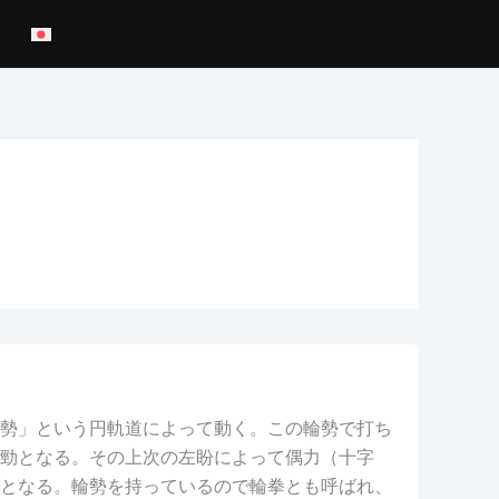
勢」という円軌道によって動く。この輪勢で打ち
勁となる。その上次の左盼によって偶力（十字
となる。輪勢を持っているので輪拳とも呼ばれ、