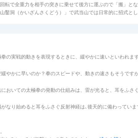
回転で全重力を相手の突きに乗せて後方に運ぶので「搬」とな
開山鑿洞（かいざんさくどう）」で武当山では日常的に招式と
極拳の実戦的動きを表現するときに、緩やかに速いといわれま
ぜ緩やかに早いのか？拳のスピードや、動きの速さもそうです
法においての太極拳の発動の仕組みは、雷が光ると、耳をふさ
鳴がなり始めると耳をふさぐ反射神経は､後天的に備わっていま
。