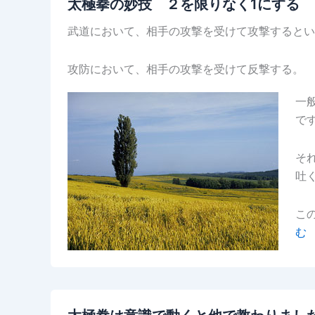
太極拳の妙技 ２を限りなく1にする
武道において、相手の攻撃を受けて攻撃するとい
攻防において、相手の攻撃を受けて反撃する。
一
で
そ
吐
こ
む