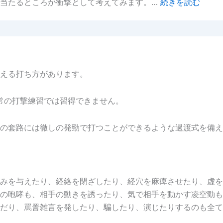
に当たるところが衝撃として考えてみます。…
続きを読む
える打ち方があります。
常の打撃練習では習得できません。
の套路には徹しの発勁で打つことができるような過渡式を備え
みを与えたり、経絡を閉ざしたり、経穴を麻痺させたり、虚を
の咆哮も、相手の動きを誘ったり、気で相手を動かす凌空勁も
んだり、罵詈雑言を発したり、騙したり、演じたりするのも全