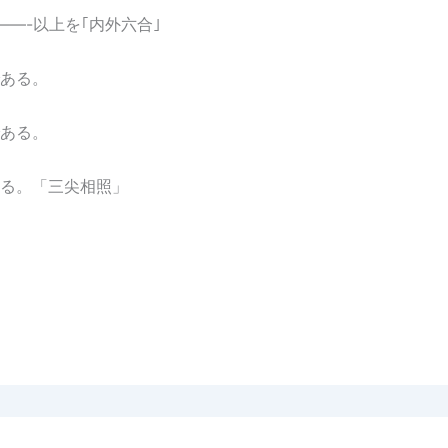
——-以上を｢内外六合｣
である。
ある。
る。「三尖相照」