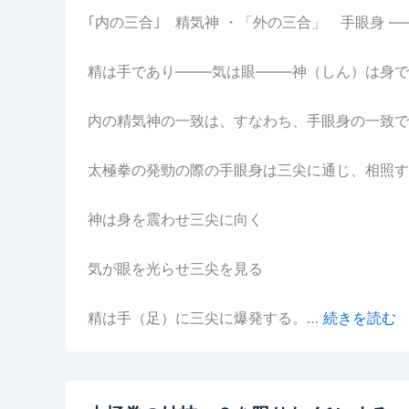
｢内の三合｣ 精気神 ・「外の三合」 手眼身 —
精は手であり——–気は眼——–神（しん）は身
内の精気神の一致は、すなわち、手眼身の一致で
太極拳の発勁の際の手眼身は三尖に通じ、相照す
神は身を震わせ三尖に向く
気が眼を光らせ三尖を見る
精は手（足）に三尖に爆発する。…
続きを読む