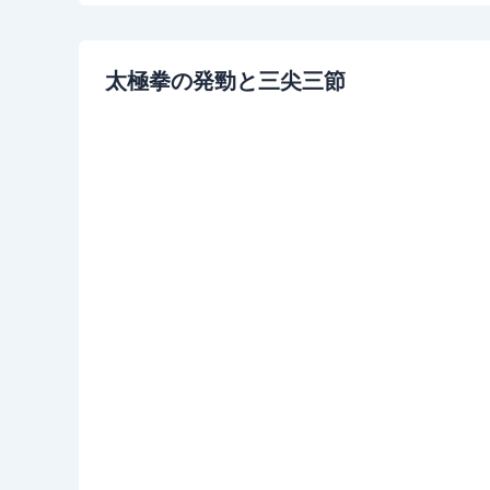
太極拳の発勁と三尖三節