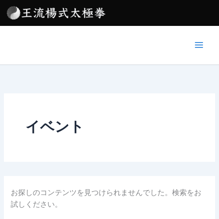
検
内
索
容
対
を
象:
ス
キ
ッ
プ
イベント
お探しのコンテンツを見つけられませんでした。検索をお
試しください。