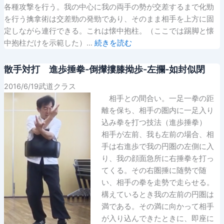
各種攻撃を行う。我の中心に我の両手の勢が交差するまで化勁
を行う擒拿術は交差勁の発勁であり、そのまま相手を上方に固
定しながら連行できる。これは懐中抱柱。（ここでは踢脚と懐
中抱柱だけを示範した）…
続きを読む
散手対打 進歩捶拳-倒攆摟膝拗歩-左攔-如封似閉
2016/6/19武道クラス
相手との間合い。一足一拳の距
離を保ち、相手の圏内に一足入り
込み拳を打つ技法（進歩捶拳）
相手が左前、我も左前の場合、相
手は右進歩で我の円圏の左側に入
り、我の顔面急所に右捶拳を打っ
てくる。その右圏捶に随勢で随
い、相手の拳を走勢で走らせる。
構えているとき我の左前の円圏は
満である。その満に向かって相手
が入り込んできたときに、即座に