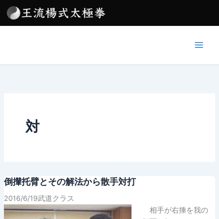
内
容
を
ス
キ
ッ
プ
対
倒攆托臂とその解法から散手対打
2016/6/19武道クラス
相手が右捶を我の