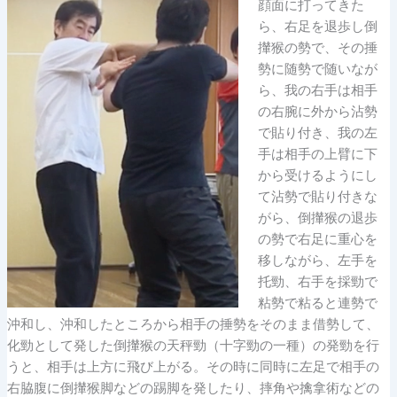
顔面に打ってきた
ら、右足を退歩し倒
攆猴の勢で、その捶
勢に随勢で随いなが
ら、我の右手は相手
の右腕に外から沾勢
で貼り付き、我の左
手は相手の上臂に下
から受けるようにし
て沾勢で貼り付きな
がら、倒攆猴の退歩
の勢で右足に重心を
移しながら、左手を
托勁、右手を採勁で
粘勢で粘ると連勢で
沖和し、沖和したところから相手の捶勢をそのまま借勢して、
化勁として発した倒攆猴の天秤勁（十字勁の一種）の発勁を行
うと、相手は上方に飛び上がる。その時に同時に左足で相手の
右脇腹に倒攆猴脚などの踢脚を発したり、摔角や擒拿術などの