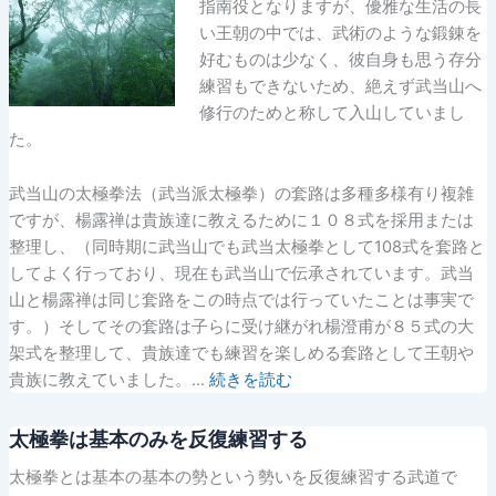
指南役となりますが、優雅な生活の長
い王朝の中では、武術のような鍛錬を
好むものは少なく、彼自身も思う存分
練習もできないため、絶えず武当山へ
修行のためと称して入山していまし
た。
武当山の太極拳法（武当派太極拳）の套路は多種多様有り複雑
ですが、楊露禅は貴族達に教えるために１０８式を採用または
整理し、（同時期に武当山でも武当太極拳として108式を套路と
してよく行っており、現在も武当山で伝承されています。武当
山と楊露禅は同じ套路をこの時点では行っていたことは事実で
す。）そしてその套路は子らに受け継がれ楊澄甫が８５式の大
架式を整理して、貴族達でも練習を楽しめる套路として王朝や
貴族に教えていました。…
続きを読む
太極拳は基本のみを反復練習する
太極拳とは基本の基本の勢という勢いを反復練習する武道で