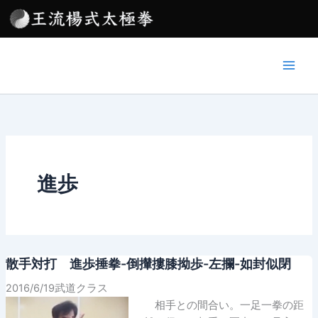
内
容
を
ス
キ
ッ
プ
進歩
散手対打 進歩捶拳-倒攆摟膝拗歩-左攔-如封似閉
2016/6/19武道クラス
相手との間合い。一足一拳の距