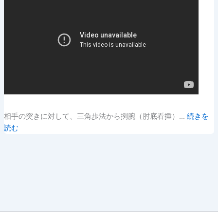
相手の突きに対して、三角歩法から挒腕（肘底看捶）…
続きを
読む