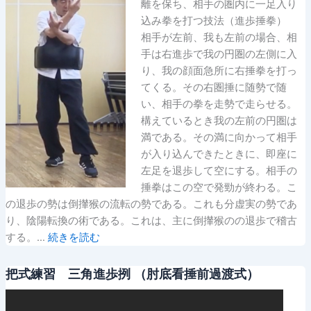
離を保ち、相手の圏内に一足入り
込み拳を打つ技法（進歩捶拳）
相手が左前、我も左前の場合、相
手は右進歩で我の円圏の左側に入
り、我の顔面急所に右捶拳を打っ
てくる。その右圏捶に随勢で随
い、相手の拳を走勢で走らせる。
構えているとき我の左前の円圏は
満である。その満に向かって相手
が入り込んできたときに、即座に
左足を退歩して空にする。相手の
捶拳はこの空で発勁が終わる。こ
の退歩の勢は倒攆猴の流転の勢である。これも分虚実の勢であ
り、陰陽転換の術である。これは、主に倒攆猴のの退歩で稽古
する。…
続きを読む
把式練習 三角進歩挒 （肘底看捶前過渡式）