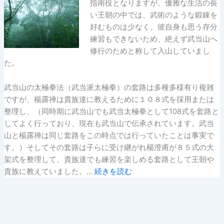
指南役となりますが、優雅な生活の長
い王朝の中では、武術のような鍛錬を
好むものは少なく、彼自身も思う存分
練習もできないため、絶えず武当山へ
修行のためと称して入山していまし
た。
武当山の太極拳法（武当派太極拳）の套路は多種多様有り複雑
ですが、楊露禅は貴族達に教えるために１０８式を採用または
整理し、（同時期に武当山でも武当太極拳として108式を套路と
してよく行っており、現在も武当山で伝承されています。武当
山と楊露禅は同じ套路をこの時点では行っていたことは事実で
す。）そしてその套路は子らに受け継がれ楊澄甫が８５式の大
架式を整理して、貴族達でも練習を楽しめる套路として王朝や
貴族に教えていました。…
続きを読む