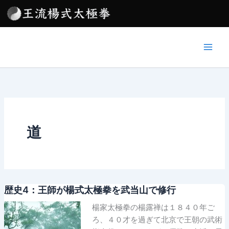
内
容
を
ス
キ
ッ
プ
道
歴史4：王師が楊式太極拳を武当山で修行
楊家太極拳の楊露禅は１８４０年ご
ろ、４０才を過ぎて北京で王朝の武術