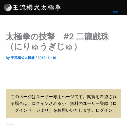
内
容
を
ス
キ
太極拳の技撃 #2 二龍戲珠
ッ
プ
（にりゅうぎじゅ）
By
王流楊式太極拳
/
2019-11-19
このページはユーザー専用ページです。閲覧を希望され
る場合は、ログインされるか、無料のユーザー登録（ロ
グインページより）をお願いいたします。
ログイン