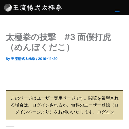
内
容
を
ス
キ
太極拳の技撃 #3 面僕打虎
ッ
プ
（めんぼくだこ）
By
王流楊式太極拳
/
2019-11-20
このページはユーザー専用ページです。閲覧を希望され
る場合は、ログインされるか、無料のユーザー登録（ロ
グインページより）をお願いいたします。
ログイン