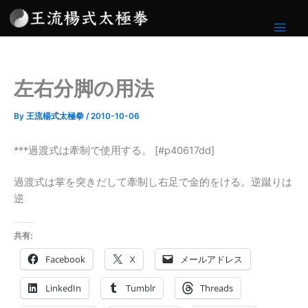
内
容
を
ス
キ
左右分脚の用法
ッ
プ
By
王流楊式太極拳
/
2010-10-06
***過渡式は牽制で使用する。 [#p40617dd]
過渡式は掌を突きだして牽制し右足で金的をける。逆蹴りは
逆
共有:
Facebook
X
メールアドレス
LinkedIn
Tumblr
Threads