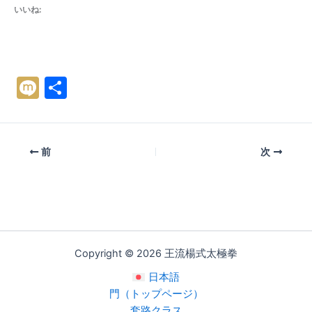
いいね:
M
共
ix
有
i
前
次
Copyright © 2026 王流楊式太極拳
日本語
門（トップページ）
套路クラス