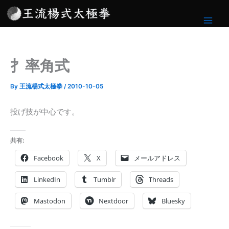
内
容
を
ス
キ
扌率角式
ッ
プ
By
王流楊式太極拳
/
2010-10-05
投げ技が中心です。
共有:
Facebook
X
メールアドレス
LinkedIn
Tumblr
Threads
Mastodon
Nextdoor
Bluesky