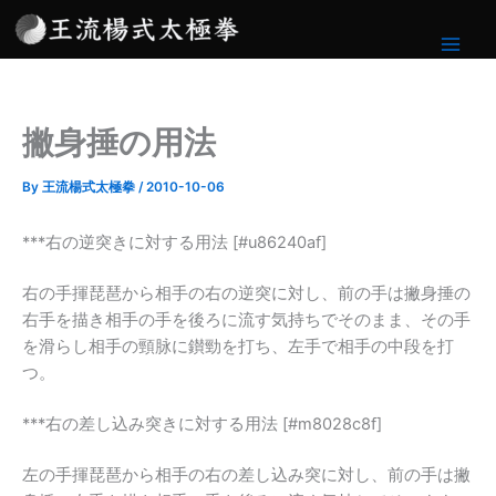
内
容
を
ス
キ
撇身捶の用法
ッ
プ
By
王流楊式太極拳
/
2010-10-06
***右の逆突きに対する用法 [#u86240af]
右の手揮琵琶から相手の右の逆突に対し、前の手は撇身捶の
右手を描き相手の手を後ろに流す気持ちでそのまま、その手
を滑らし相手の頸脉に鑚勁を打ち、左手で相手の中段を打
つ。
***右の差し込み突きに対する用法 [#m8028c8f]
左の手揮琵琶から相手の右の差し込み突に対し、前の手は撇