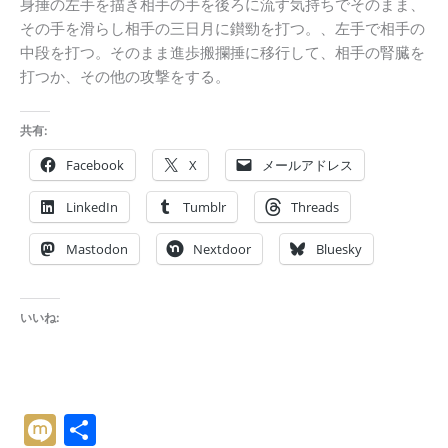
身捶の左手を描き相手の手を後ろに流す気持ちでそのまま、
その手を滑らし相手の三日月に鑚勁を打つ。、左手で相手の
中段を打つ。そのまま進歩搬攔捶に移行して、相手の腎臓を
打つか、その他の攻撃をする。
共有:
Facebook
X
メールアドレス
LinkedIn
Tumblr
Threads
Mastodon
Nextdoor
Bluesky
いいね:
M
共