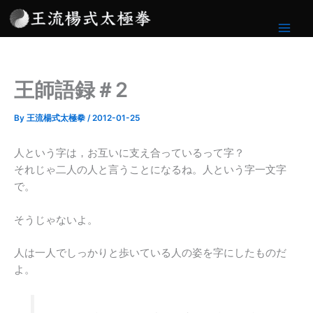
内
容
を
ス
キ
王師語録＃2
ッ
プ
By
王流楊式太極拳
/
2012-01-25
人という字は，お互いに支え合っているって字？
それじゃ二人の人と言うことになるね。人という字一文字
で。
そうじゃないよ。
人は一人でしっかりと歩いている人の姿を字にしたものだ
よ。