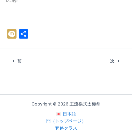
いいね:
M
共
ix
有
i
前
次
Copyright © 2026 王流楊式太極拳
日本語
門（トップページ）
套路クラス