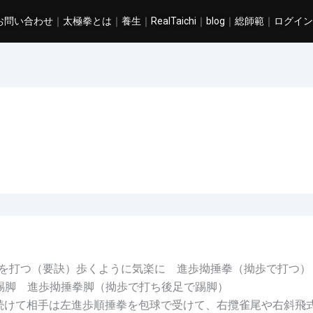
お問い合わせ
｜
太極拳とは
｜
養生
｜
RealTaichi
｜
blog
｜
総師範
｜
ログイン
を打つ（要訣）歩くように気楽に 進歩拗捶拳（拗歩で打つ）
踢脚 進歩拗捶拳脚（拗歩で打ち後足で踢脚）
続けて相手は左進歩順捶拳を包球で受けて、右攬雀尾や右斜飛