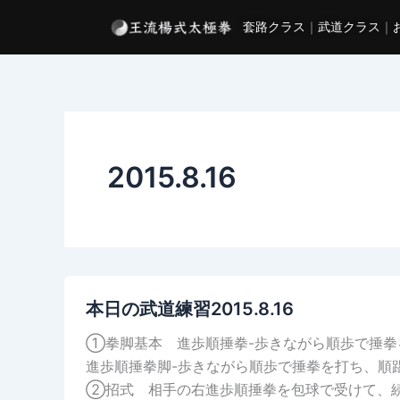
内
套路クラス
｜
武道クラス
｜
容
を
ス
キ
ッ
プ
2015.8.16
本日の武道練習2015.8.16
①拳脚基本 進歩順捶拳-歩きながら順歩で捶拳
進歩順捶拳脚-歩きながら順歩で捶拳を打ち、順
②招式 相手の右進歩順捶拳を包球で受けて、