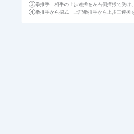
③拳推手 相手の上歩連捶を左右倒攆猴で受け
④拳推手から招式 上記拳推手から上歩三連捶