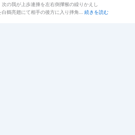
、次の我が上歩連捶を左右倒攆猴の繰りかえし
を白鶴亮翅にて相手の後方に入り摔角…
続きを読む