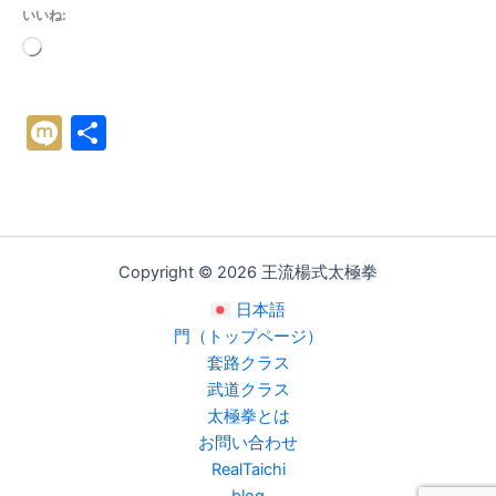
いいね:
読
み
込
M
共
み
中…
ix
有
i
Copyright © 2026 王流楊式太極拳
日本語
門（トップページ）
套路クラス
武道クラス
太極拳とは
お問い合わせ
RealTaichi