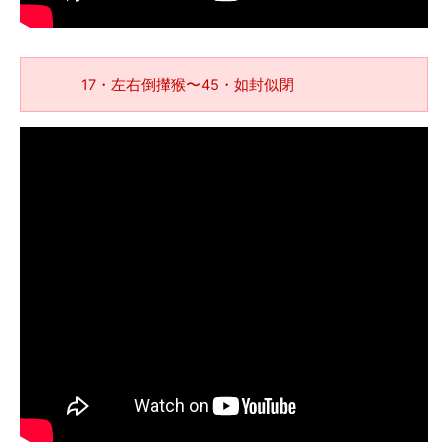
17・左右倒攆猴〜45・如封似閉