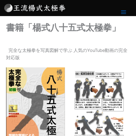
内
容
を
書籍「楊式八十五式太極拳」
ス
キ
ッ
プ
完全な太極拳を写真図解で学ぶ 人気のYouTube動画の完全
対応版