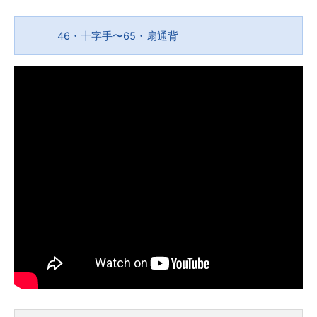
46・十字手〜65・扇通背