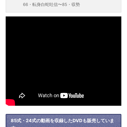
66・転身白蛇吐信〜85・収勢
85式・24式の動画を収録したDVDも販売していま