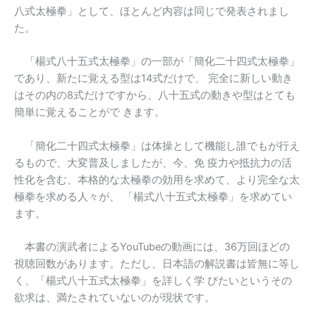
八式太極拳」として、ほとんど内容は同じで発表されまし
た。
「楊式八十五式太極拳」の一部が「簡化二十四式太極拳」
であり、新たに覚える型は14式だけで、 完全に新しい動き
はその内の8式だけですから、八十五式の動きや型はとても
簡単に覚えることがで きます。
「簡化二十四式太極拳」は体操として機能し誰でもが行え
るもので、大変普及しましたが、今、免 疫力や抵抗力の活
性化を含む、本格的な太極拳の効用を求めて、より完全な太
極拳を求める人々が、 「楊式八十五式太極拳」を求めてい
ます。
本書の演武者によるYouTubeの動画には、36万回ほどの
視聴回数があります。ただし、日本語の解説書は皆無に等し
く、「楊式八十五式太極拳」を詳しく学 びたいというその
欲求は、満たされていないのが現状です。