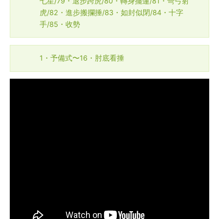
七星/79・退步跨虎/80・轉身擺蓮/81・彎弓射
虎/82・進步搬攔捶/83・如封似閉/84・十字
手/85・收勢
1・予備式〜16・肘底看捶