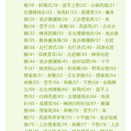
猴/18・斜飛式/19・提手上勢/20・白鶴亮翅/21・
左摟膝拗步/22・海底針/23・扇通背/24・撇身
捶/25・進步搬攔捶/26・上步攬雀尾/27・単
鞭/28・雲手/29・単鞭/30・高探馬/31・左右分
腳/32・轉身蹬腳/33・左右摟膝拗步/34・進步栽
捶/35・翻身撇身捶/36・進步搬攔捶/37・右蹬
腳/38・左打虎式/39・右打虎式/40・回身右蹬
腳/41・双峰貫耳/42・左蹬腳/43・轉身右蹬
腳/44・進步搬攔捶/45・如封似閉/46・十字
手/47・抱虎歸山/48・斜単鞭/49・野馬分鬃/50・
攬雀尾/51・単鞭/52・玉女穿梭/53・攬雀尾/54・
単鞭/55・雲手/56・単鞭/57・下勢/58・金雞獨
立/59・左右倒攆猴/60・斜飛式/61・提手上
勢/62・白鶴亮翅/63・左摟膝拗步/64・海底
針/65・扇通背/66・轉身白蛇吐信/67・搬攔
捶/68・攬雀尾/69・単鞭/70・雲手/71・単
鞭/72・高探馬帯穿掌/73・十字腿/74・進步指襠
捶/75・上步攬雀尾/76・単鞭/77・下勢/78・上步