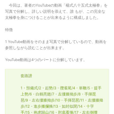
今回は、著者のYouTubeの動画「楊式八十五式太極拳」を
写真で分解し、詳しい説明を添えて、誰 もが、この完全な
太極拳を身につけることが出来るように構成しました。
特徴
1 YouTube動画をそのまま写真で分解しているので、動画を
参照しながら読むことが出来ます。
YouTube動画は4つのパートに分解しています。
套路譜
1・預備式/2・起勢/3・攬雀尾/4・単鞭/5・提手
上勢/6・白鶴亮翅/7・左摟膝拗步/8・手揮琵
琶/9・左右摟膝拗步/10・手揮琵琶/11・左摟膝拗
步/12・進步搬攔捶/13・如封似閉/14・十字
手/15・抱虎歸山/16・肘底看捶/17・左右倒攆