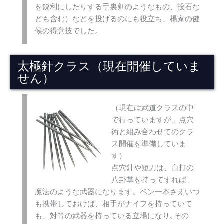
を鋭利にしたりする手裏剣のようなもの、投石な
ども含む）などを投げるのにも役立ち、楊家の健
候の得意技でした。
太極針クラス（現在開催していま
せん）
（現在は武道クラスの中
で行っていますが、点穴
術と組み合わせてのクラ
ス開催を準備していま
す）
点穴針や短刀は、白打の
八卦掌を持ってすれば、
魔法のような武器になります。ペン一本さえいつ
も携帯しておけば、相手がナイフを持っていて
も、対等の武器を持っている立場になり､その