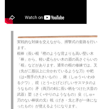
実戦的な対錬を交えながら、搏撃式の套路を行い
ます。
棍棒（長い棍『樫のような背よりも高い堅い木
「棒」から、軽い柔らかい木の眉の高さぐらいの
「棍」などがあります。通常の棍の修練では、叉
（先が二股以上に分かれているような刀）や耙
（は=熊手の大きいもの）、鍬（しゅう=いわゆ
るクワ）、鎲（とう=とげとげしいサスマタのよ
うなもの）矛（両刃の剣に長い柄をつけた大昔の
武器）槊（さく=やりのようなもの）殳（しゅ=
刃のない棒状の戈）戟（げき・戈と矛が一体にな
ったもの）が使えるようになります。