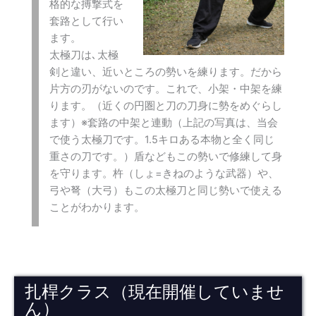
格的な搏撃式を
套路として行い
ます。
太極刀は､太極
剣と違い、近いところの勢いを練ります。だから
片方の刃がないのです。これで、小架・中架を練
ります。（近くの円圏と刀の刀身に勢をめぐらし
ます）※套路の中架と連動（上記の写真は、当会
で使う太極刀です。1.5キロある本物と全く同じ
重さの刀です。）盾などもこの勢いで修練して身
を守ります。杵（しょ=きねのような武器）や、
弓や弩（大弓）もこの太極刀と同じ勢いで使える
ことがわかります。
扎桿クラス（現在開催していませ
ん）