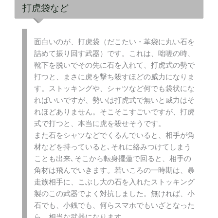
打虎袋など
面白いのが、打虎袋（だこたい・革袋に丸い石を
詰めて振り回す武器）です。これは、咄嗟の時、
靴下を脱いでその先に石を入れて、打虎式の勢で
打つと、まさに虎を撃ち殺すほどの威力になりま
す。ストッキングや、シャツなど何でも袋状にな
ればいいですが、勢いは打虎式で無いと威力はそ
れほどありません。そこそこすごいですが、打虎
式で打つと、本当に虎を殺せそうです。
また石をシャツなどでくるんでいると、相手が角
材などを持っていると､それに絡みつけてしまう
ことも出来､そこから転身擺蓮で回ると、相手の
角材は飛んでいきます。若いころの一時期は、暴
走族相手に、こぶし大の石を入れたストッキング
製のこの武器でよく対抗しました。無ければ、小
石でも、小銭でも、何らスマホでもいざとなった
ら、相当な武器になります。