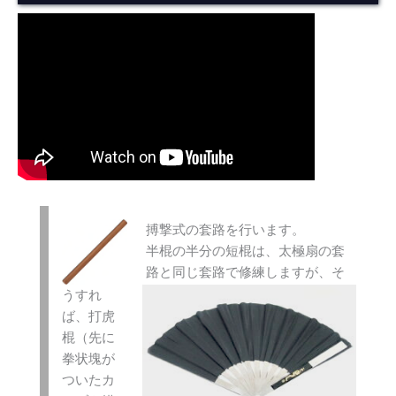
搏撃式の套路を行います。
半棍の半分の短棍は、太極扇の套
路と同じ套路で修練しますが、そ
うすれ
ば、打虎
棍（先に
拳状塊が
ついたカ