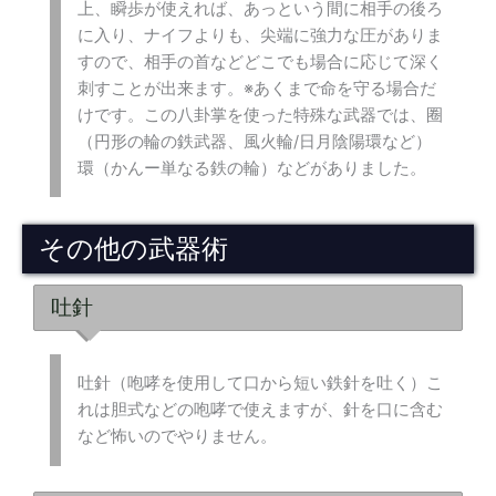
上、瞬歩が使えれば、あっという間に相手の後ろ
に入り、ナイフよりも、尖端に強力な圧がありま
すので、相手の首などどこでも場合に応じて深く
刺すことが出来ます。※あくまで命を守る場合だ
けです。この八卦掌を使った特殊な武器では、圈
（円形の輪の鉄武器、風火輪/日月陰陽環など）
環（かんー単なる鉄の輪）などがありました。
その他の武器術
吐針
吐針（咆哮を使用して口から短い鉄針を吐く）こ
れは胆式などの咆哮で使えますが、針を口に含む
など怖いのでやりません。