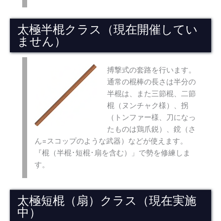
太極半棍クラス（現在開催してい
ません）
搏撃式の套路を行います。
通常の棍棒の長さは半分の
半棍は、また三節棍、二節
棍（ヌンチャク様）、拐
（トンファー様、刀になっ
たものは鶏爪鋭）、鎲（さ
ん=スコップのような武器）などが使えます。
『棍（半棍･短棍･扇を含む）」で勢を修練しま
す。
太極短棍（扇）クラス（現在実施
中）