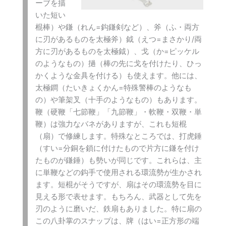
ーブを描
いた短い
棍棒）や鎌（れん=鈎鎌剣など）、斧（ふ・両方
に刃があるものを太極斧）鉞（えつ=まさかり/両
方に刃があるものを太極鉞）、戈（か=ピッケル
のようなもの）撾（棒の先に戈を付けたり、ひっ
かくような金具を付ける）も使えます。他には、
太極鐧（たいきょくかん=特殊警棒のようなも
の）や筆架叉（十手のようなもの）もあります。
鞭（硬鞭「七節鞭」「九節鞭」・軟鞭・双鞭・単
鞭）は強力なバネがありますが、これも短棍
（扇）で修練します。特殊なところでは、打虎錘
（すい=分銅を鎖に付けたもので片方に鎌を付け
たものが鎌錘）も勢いが同じです。これらは、主
に単鞭などの鈎手で使用される環流勢が生かされ
ます。短棍がそうですが、扇はその環流勢を目に
見える形で表せます。もちろん、武器として先を
刃のように磨いだ、鉄扇もありました。特に扇の
この八卦掌のスナップは、牌（はい=正方形の端