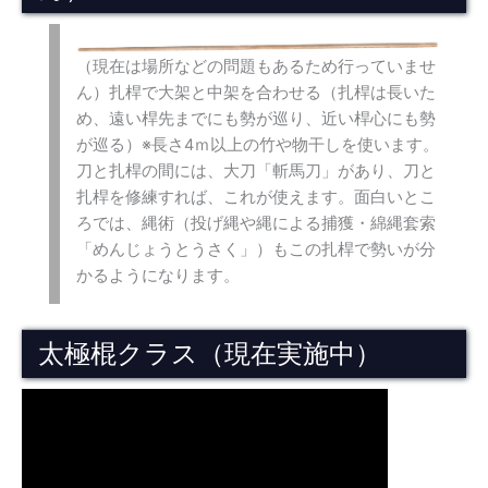
（現在は場所などの問題もあるため行っていませ
ん）扎桿で大架と中架を合わせる（扎桿は長いた
め、遠い桿先までにも勢が巡り、近い桿心にも勢
が巡る）※長さ4ｍ以上の竹や物干しを使います。
刀と扎桿の間には、大刀「斬馬刀」があり、刀と
扎桿を修練すれば、これが使えます。面白いとこ
ろでは、縄術（投げ縄や縄による捕獲・綿縄套索
「めんじょうとうさく」）もこの扎桿で勢いが分
かるようになります。
太極棍クラス（現在実施中）