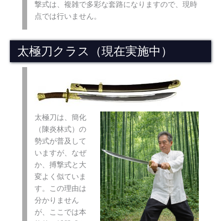
撃式は、複雑で多彩な套路になりますので、現時
点では行いません。
太極刀クラス（現在実施中）
太極刀は、簡化
（陳炎林式）の
勢式が普及して
いますが、なぜ
か、搏撃式と大
変よく似ていま
す。この理由は
分かりません
が、ここでは本