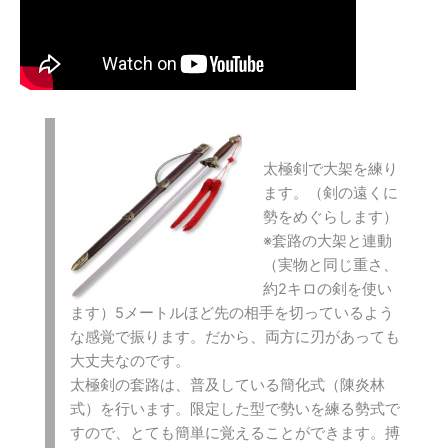
太極剣で大架を練り
ます。（剣の遠くに
勢をめぐらします）
※套路の大架と連動
（実物と同じ重さ、
約2キロの剣を使い
ます）5メートルほど先の相手を切っているよう
な感覚で振ります。だから、両方に刃があっても
大丈夫なのです。
太極剣の套路は、普及している簡化式（陳炎林
式）を行います。限定した型で勢いを練る勢式で
すので、とても簡単に覚えることができます。搏