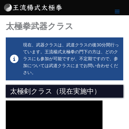
内
容
を
太極拳武器クラス
ス
キ
ッ
プ
現在、武器クラスは、武道クラスの後30分間行っ
ています。王流楊式太極拳の門下の方は、どのク
ラスにも参加が可能ですが、不定期ですので、参
加については武道クラスにまでお問い合わせくだ
さい。
太極剣クラス（現在実施中）