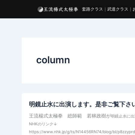
内
套路クラス
｜
武道クラス
｜
容
を
ス
キ
ッ
プ
column
明鏡止水に出演します。是非ご覧下さ
王流楊式太極拳 総師範 若林政樹が
明鏡止水に出
NHKのリンク↓
https://www.nhk.jp/g/ts/N14456RN74/blog/bl/p8zzyp