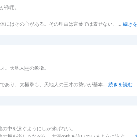
が作用。
自体にはその心がある。その理由は言葉では表せない。…
続き
ス。天地人￼の象徴。
事であり、太極拳も、天地人の三才の勢いが基本…
続きを読む
池の中を泳ぐようにしか泳げない。
池の框を楽しみながら、大河の中を泳いでいるように泳ぐ。…