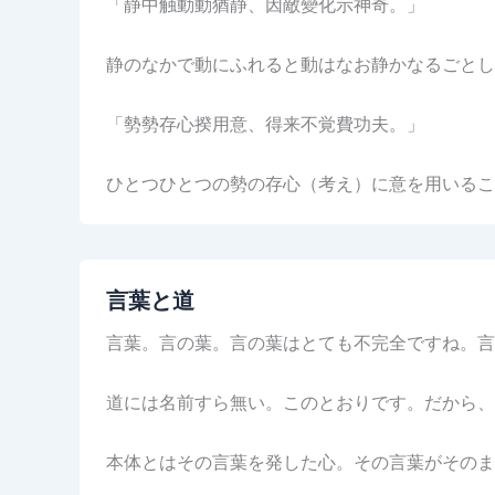
「静中触動動猶静、因敵變化示神奇。」
静のなかで動にふれると動はなお静かなるごとし
「勢勢存心揆用意、得来不覚費功夫。」
ひとつひとつの勢の存心（考え）に意を用いる
言葉と道
言葉。言の葉。言の葉はとても不完全ですね。言
道には名前すら無い。このとおりです。だから、
本体とはその言葉を発した心。その言葉がそのま