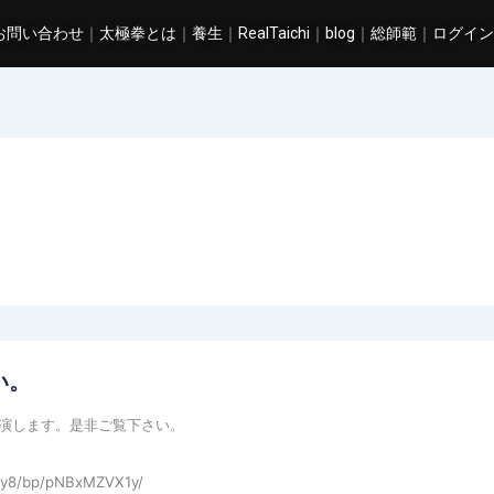
お問い合わせ
｜
太極拳とは
｜
養生
｜
RealTaichi
｜
blog
｜
総師範
｜
ログイン
い。
演します。是非ご覧下さい。
rdy8/bp/pNBxMZVX1y/