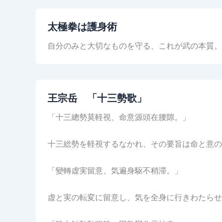
太極拳は護身術
自分のみと大切なものを守る、これが武の本質
王宗岳 「十三勢歌」
「十三總勢莫軽視、命意源頭在腰隙。」
十三総勢を軽視するなかれ、その要旨は命と意の
「變轉虚実留意、気遍身駆不稍滞。」
虚と実の転変に留意し、気を全身に行きわたらせ