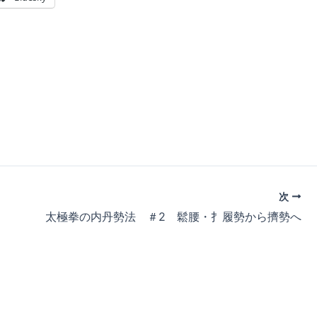
次
太極拳の内丹勢法 ＃2 鬆腰・扌履勢から擠勢へ