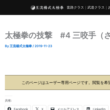
内
套路クラス
｜
武道クラス
｜
容
を
ス
キ
太極拳の技撃 #4 三咬手（
ッ
プ
By
王流楊式太極拳
/
2019-11-23
このページはユーザー専用ページです。閲覧を希
共有:
Facebook
X
メールアドレス
LinkedIn