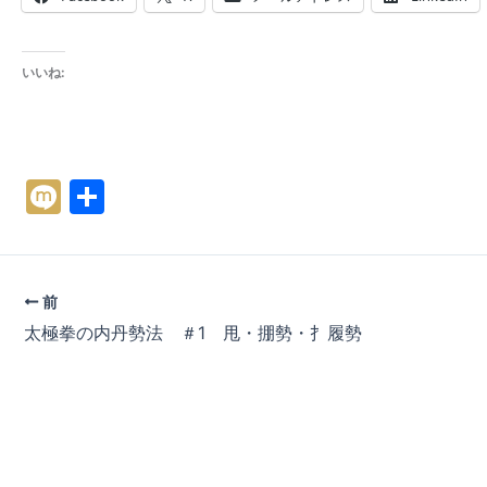
いいね:
M
共
ix
有
i
前
太極拳の内丹勢法 ＃1 甩・掤勢・扌履勢