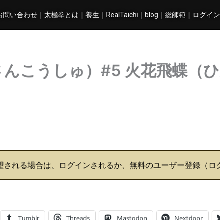
お問い合わせ
｜
太極拳とは
｜
養生
｜
RealTaichi
｜
blog
｜
総師範
｜
ログイン
さんこうしゅ）#5 火花飛蝶（
望される場合は、ログインされるか、無料のユーザー登録（ロ
Tumblr
Threads
Mastodon
Nextdoor