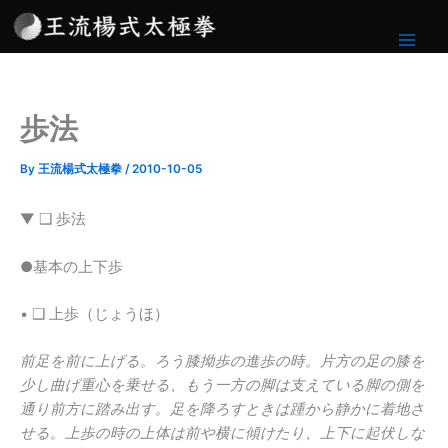
内
容
を
ス
キ
歩法
ッ
プ
By
王流楊式太極拳
/
2010-10-05
▼ ❑ 歩法
●基本の上下歩
• ❑ 上歩（じょうほ）
前足を前に上げる。ろう膝拗歩の進歩の時。片方の足の膝を
少し曲げ重心を乗せる、もう一方の脚は支えている脚の側を
通り前方に踏み出す。足を降ろすときは踵から静かに着地さ
せる。上歩の時の上体は前や横に傾けたり、上下に起伏しな