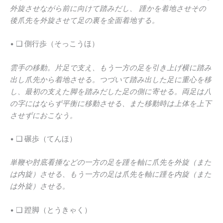
外旋させながら前に向けて踏みだし、 踵かを着地させその
後爪先を外旋させて足の裏を全面着地する。
• ❑ 側行歩（そっこうほ）
雲手の移動。片足で支え、もう一方の足を引き上げ横に踏み
出し爪先から着地させる。つづいて踏み出した足に重心を移
し、最初の支えた脚を踏みだした足の側に寄せる。両足は八
の字にはならず平衡に移動させる、また移動時は上体を上下
させずにおこなう。
• ❑ 碾歩（てんほ）
単鞭や肘底看捶などの一方の足を踵を軸に爪先を外旋（また
は内旋）させる、もう一方の足は爪先を軸に踵を内旋（また
は外旋）させる。
• ❑ 蹬脚（とうきゃく）