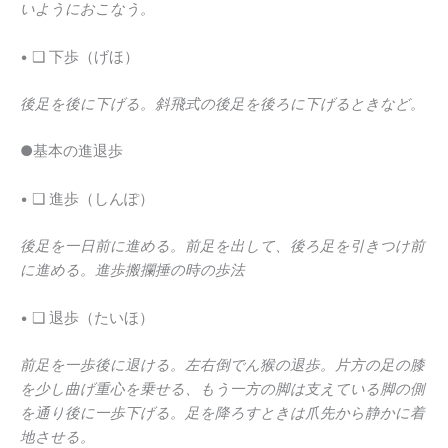
いようにおこなう。
• ❑ 下歩（げほ）
後足を後に下げる。斜飛式の後足を後ろに下げるときなど。
●基本の進退歩
• ❑ 進歩（しんぽ）
後足を一日前に進める。前足を出して、後ろ足を引きつけ前
に進める。進歩搬攔捶の時の歩法
• ❑ 退歩（たいほ）
前足を一歩後に退ける。左右倒でん猴の退歩。片方の足の膝
を少し曲げ重心を乗せる、もう一方の脚は支えている脚の側
を通り後に一歩下げる。足を降ろすときは爪先から静かに着
地させる。