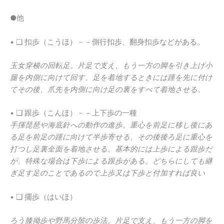
●他
• ❑ 扣歩（こうほ）－－側行扣歩、翻身扣歩などがある。
玉女穿梭の回転足。片足で支え、もう一方の脚を引き上げ小
腿を内側に向けて回す。足を着地するときには踵を先に付け
てその後、爪先を内側に向け足の裏をすべて着地させる。
• ❑ 跟歩（こんほ）－－上下歩の一種
手揮琵琶や海底針への動作の進歩。重心を前足に移し後にあ
る足を前足の踵に向けて半歩寄せる、その後後ろ足に重心を
打つし足裏全面を着地させる。基本的には上歩による跟歩だ
が、特殊な場合は下歩による跟歩がある。どちらにしても継
ぎ足す足のことであるので上歩又は下歩と付加すれば良い
• ❑ 擺歩（はいほ）
ろう膝拗歩や野馬分鬃の歩法。片足で支え、もう一方の脚を