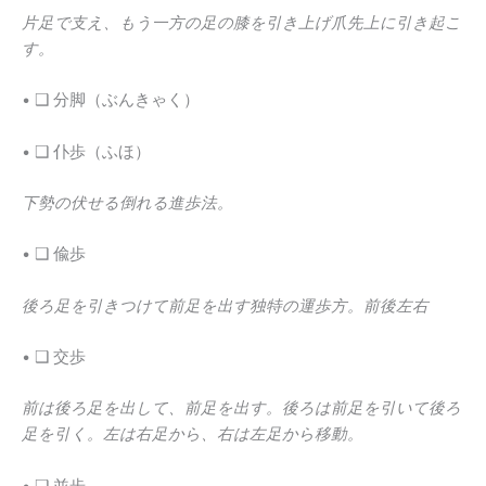
片足で支え、もう一方の足の膝を引き上げ爪先上に引き起こ
す。
• ❑ 分脚（ぶんきゃく）
• ❑ 仆歩（ふほ）
下勢の伏せる倒れる進歩法。
• ❑ 偸歩
後ろ足を引きつけて前足を出す独特の運歩方。前後左右
• ❑ 交歩
前は後ろ足を出して、前足を出す。後ろは前足を引いて後ろ
足を引く。左は右足から、右は左足から移動。
• ❑ 並歩