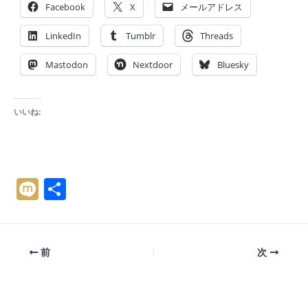
Facebook
X
メールアドレス
LinkedIn
Tumblr
Threads
Mastodon
Nextdoor
Bluesky
いいね:
M
共
ix
有
i
前
次