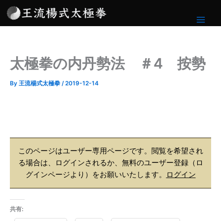
内
容
を
ス
キ
太極拳の内丹勢法 ＃4 按勢
ッ
プ
By
王流楊式太極拳
/
2019-12-14
このページはユーザー専用ページです。閲覧を希望され
る場合は、ログインされるか、無料のユーザー登録（ロ
グインページより）をお願いいたします。
ログイン
共有: