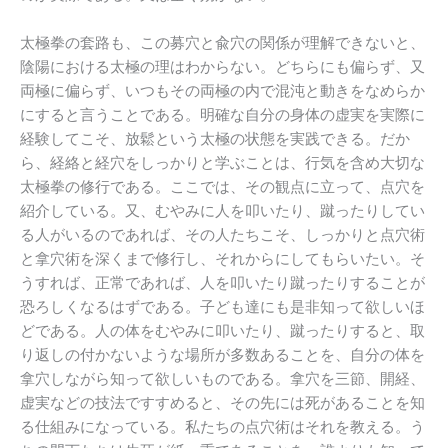
太極拳の套路も、この募穴と兪穴の関係が理解できないと、
陰陽における太極の理はわからない。どちらにも偏らず、又
両極に偏らず、いつもその両極の内で混沌と動きをなめらか
にすると言うことである。明確な自分の身体の虚実を実際に
経験してこそ、放鬆という太極の状態を実践できる。だか
ら、経絡と経穴をしっかりと学ぶことは、行気を含め大切な
太極拳の修行である。ここでは、その観点に立って、点穴を
紹介している。又、むやみに人を叩いたり、蹴ったりしてい
る人がいるのであれば、その人たちこそ、しっかりと点穴術
と拿穴術を深くまで修行し、それからにしてもらいたい。そ
うすれば、正常であれば、人を叩いたり蹴ったりすることが
恐ろしくなるはずである。子ども達にも是非知って欲しいほ
どである。人の体をむやみに叩いたり、蹴ったりすると、取
り返しの付かないような場所が多数あることを、自分の体を
拿穴しながら知って欲しいものである。拿穴を三節、開経、
虚実などの技法ですすめると、その先には死があることを知
る仕組みになっている。私たちの点穴術はそれを教える。う