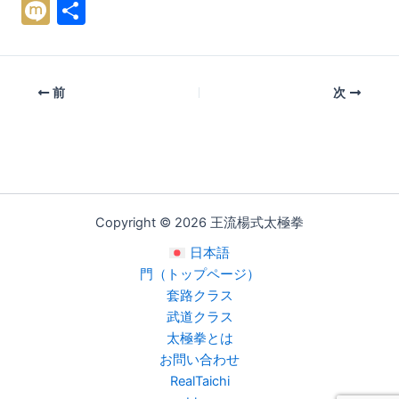
M
共
ix
有
i
前
次
Copyright © 2026 王流楊式太極拳
日本語
門（トップページ）
套路クラス
武道クラス
太極拳とは
お問い合わせ
RealTaichi