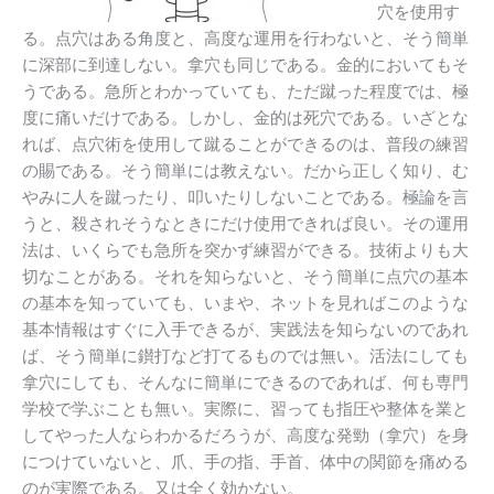
穴を使用す
る。点穴はある角度と、高度な運用を行わないと、そう簡単
に深部に到達しない。拿穴も同じである。金的においてもそ
うである。急所とわかっていても、ただ蹴った程度では、極
度に痛いだけである。しかし、金的は死穴である。いざとな
れば、点穴術を使用して蹴ることができるのは、普段の練習
の賜である。そう簡単には教えない。だから正しく知り、む
やみに人を蹴ったり、叩いたりしないことである。極論を言
うと、殺されそうなときにだけ使用できれば良い。その運用
法は、いくらでも急所を突かず練習ができる。技術よりも大
切なことがある。それを知らないと、そう簡単に点穴の基本
の基本を知っていても、いまや、ネットを見ればこのような
基本情報はすぐに入手できるが、実践法を知らないのであれ
ば、そう簡単に鑚打など打てるものでは無い。活法にしても
拿穴にしても、そんなに簡単にできるのであれば、何も専門
学校で学ぶことも無い。実際に、習っても指圧や整体を業と
してやった人ならわかるだろうが、高度な発勁（拿穴）を身
につけていないと、爪、手の指、手首、体中の関節を痛める
のが実際である。又は全く効かない。