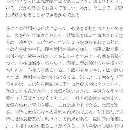
ちの門下たちは生死が紙一重であることを、誰よりも知って
いる。だから皆とても強くて優しい。私が、そこまで、実際
に経験させることができるからである。
特にこの巨闕穴は角度によって、心臓を直接打つことができ
る。腹を打って気絶させたり、後頭部を叩いて気絶させるな
どの、映画やテレビでやっているような事をまねする前に、
この点穴術の生死、即ち陰陽の基本を知り、相手に取り返し
の付かない障害を残すことを知るべきである。心臓を直接打
つと、心拍は減少し気を失う。即座に背の神道穴を掌底で打
ちたたき、心兪穴を拿穴する。心臓がドキドキして脈が速い
ときは、巨闕穴を拿穴すれば収まる。ほっとして胸をなぜ下
ろすのは、その勢を巨闕穴に下す自然な人間のクセである。
又逆に心拍数が減少して元気が無いときは、神道穴を平手で
叩き（掌底ほどでなくてもよい）、軽く心兪穴を拿穴する。
元気を出せと背中を叩く。これは誰でもできる。元気が出
る。同時に天柱穴などの拿穴も効果的である。熱中症などの
時には応急措置の手助けとして効果がある。巨闕穴は角度に
よって相手の虚を造ることができる。その場合は心臓を打つ