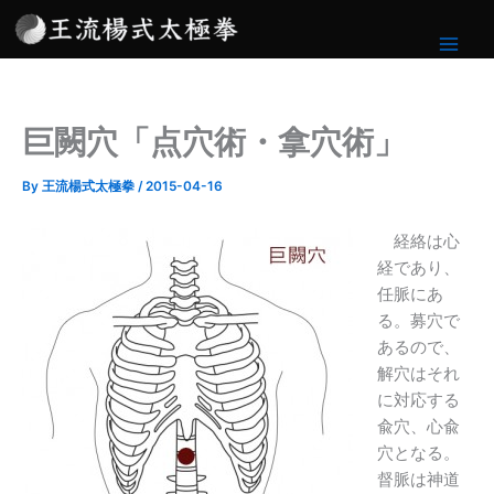
内
容
を
ス
キ
巨闕穴「点穴術・拿穴術」
ッ
プ
By
王流楊式太極拳
/
2015-04-16
経絡は心
経であり、
任脈にあ
る。募穴で
あるので、
解穴はそれ
に対応する
兪穴、心兪
穴となる。
督脈は神道