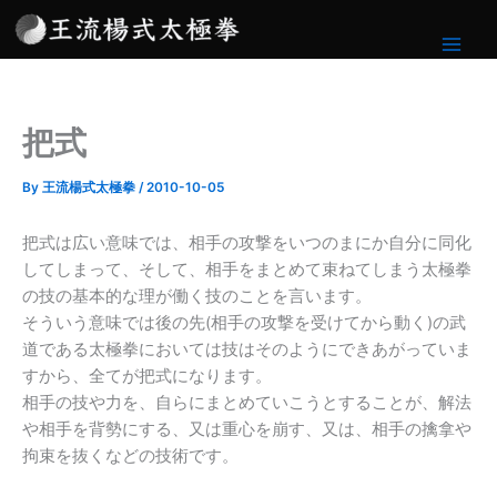
内
容
を
ス
キ
把式
ッ
プ
By
王流楊式太極拳
/
2010-10-05
把式は広い意味では、相手の攻撃をいつのまにか自分に同化
してしまって、そして、相手をまとめて束ねてしまう太極拳
の技の基本的な理が働く技のことを言います。
そういう意味では後の先(相手の攻撃を受けてから動く)の武
道である太極拳においては技はそのようにできあがっていま
すから、全てが把式になります。
相手の技や力を、自らにまとめていこうとすることが、解法
や相手を背勢にする、又は重心を崩す、又は、相手の擒拿や
拘束を抜くなどの技術です。