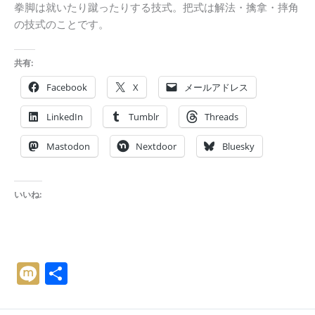
拳脚は就いたり蹴ったりする技式。把式は解法・擒拿・摔角
の技式のことです。
共有:
Facebook
X
メールアドレス
LinkedIn
Tumblr
Threads
Mastodon
Nextdoor
Bluesky
いいね:
M
共
ix
有