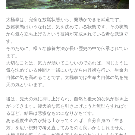
太極拳は、完全な放鬆状態から、発勁ができる武道です。
放鬆状態はいうなれば、気を沈めている状態です。その状態
から気を立ち上げるという技術が完成されている希な武道で
す。
そのために、様々な修養方法が長い歴史の中で伝承されてい
ます。
大切なことは、気力が湧いてこないのであれば、同じように
気を沈めている仲間と一緒にいながら内丹術を行い、生命力
自体の気を高めることです。太極拳では生命力自体の気を先
天の気といいます。
後は、先天の気に押し上げられ、自然と後天的な気が起き上
がってきます。後天的な気を引き上げようと無理をすればす
るほど、結果は悲惨なものになりがちです。
ある程度生命力が持ち上がってくれば、自分自身の「生き
方」を広い視野で考え直してみるのも良いかもしれません。
太極思想や道「タオ」が考え直すためのヒントにもなるかも