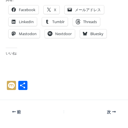
Facebook
X
メールアドレス
LinkedIn
Tumblr
Threads
Mastodon
Nextdoor
Bluesky
いいね:
M
共
ix
有
i
前
次