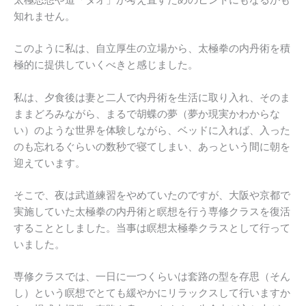
知れません。
このように私は、自立厚生の立場から、太極拳の内丹術を積
極的に提供していくべきと感じました。
私は、夕食後は妻と二人で内丹術を生活に取り入れ、そのま
ままどろみながら、まるで胡蝶の夢（夢か現実かわからな
い）のような世界を体験しながら、ベッドに入れば、入った
のも忘れるぐらいの数秒で寝てしまい、あっという間に朝を
迎えています。
そこで、夜は武道練習をやめていたのですが、大阪や京都で
実施していた太極拳の内丹術と瞑想を行う専修クラスを復活
することとしました。当事は瞑想太極拳クラスとして行って
いました。
専修クラスでは、一日に一つくらいは套路の型を存思（そん
し）という瞑想でとても緩やかにリラックスして行いますか