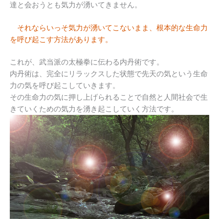
達と会おうとも気力が湧いてきません。
それならいっそ気力が湧いてこないまま、根本的な生命力
を呼び起こす方法があります。
これが、武当派の太極拳に伝わる内丹術です。
内丹術は、完全にリラックスした状態で先天の気という生命
力の気を呼び起こしていきます。
その生命力の気に押し上げられることで自然と人間社会で生
きていくための気力を湧き起こしていく方法です。