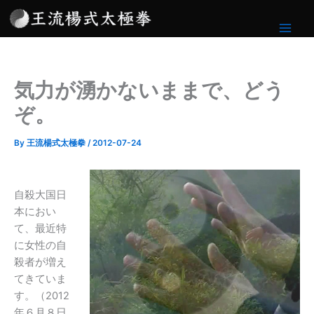
内
容
を
ス
キ
気力が湧かないままで、どう
ッ
プ
ぞ。
By
王流楊式太極拳
/
2012-07-24
自殺大国日
本におい
て、最近特
に女性の自
殺者が増え
てきていま
す。（2012
年６月８日