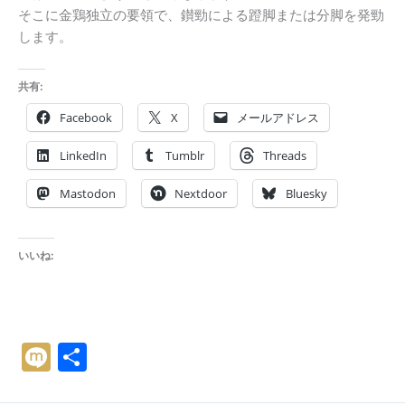
そこに金鶏独立の要領で、鑚勁による蹬脚または分脚を発勁
します。
共有:
Facebook
X
メールアドレス
LinkedIn
Tumblr
Threads
Mastodon
Nextdoor
Bluesky
いいね:
M
共
ix
有