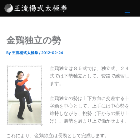
内
容
を
ス
キ
金鶏独立の勢
ッ
プ
By
王流楊式太極拳
/
2012-02-24
金鶏独立は８５式では、独立式、２４
式では下勢独立として、套路で練習し
ます。
金鶏独立の勢は上下方向に交差する十
字勁を中心として、上手には中心勢を
維持しながら、挑勢（下からの振り上
げ）、裏勢を肩より上で働かせます。
これにより、金鶏独立は長勁として完成します。