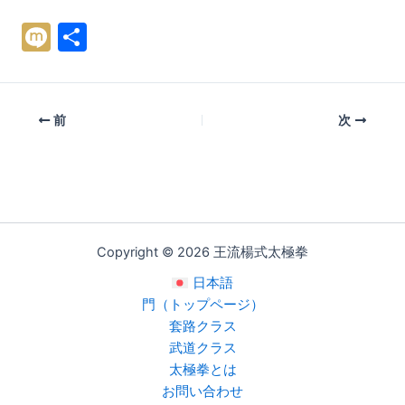
M
共
ix
有
i
前
次
Copyright © 2026 王流楊式太極拳
日本語
門（トップページ）
套路クラス
武道クラス
太極拳とは
お問い合わせ