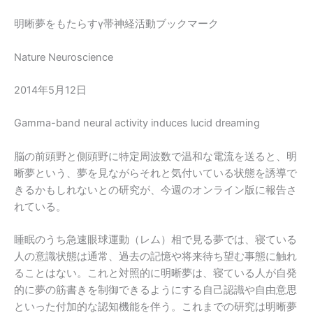
明晰夢をもたらすγ帯神経活動ブックマーク
Nature Neuroscience
2014年5月12日
Gamma-band neural activity induces lucid dreaming
脳の前頭野と側頭野に特定周波数で温和な電流を送ると、明
晰夢という、夢を見ながらそれと気付いている状態を誘導で
きるかもしれないとの研究が、今週のオンライン版に報告さ
れている。
睡眠のうち急速眼球運動（レム）相で見る夢では、寝ている
人の意識状態は通常、過去の記憶や将来待ち望む事態に触れ
ることはない。これと対照的に明晰夢は、寝ている人が自発
的に夢の筋書きを制御できるようにする自己認識や自由意思
といった付加的な認知機能を伴う。これまでの研究は明晰夢