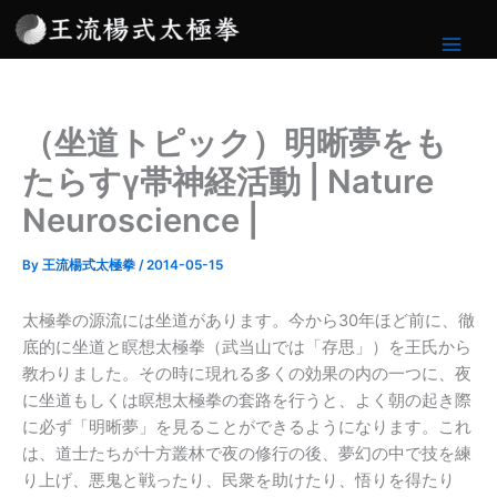
内
容
を
ス
キ
（坐道トピック）明晰夢をも
ッ
プ
たらすγ帯神経活動 | Nature
Neuroscience |
By
王流楊式太極拳
/
2014-05-15
太極拳の源流には坐道があります。今から30年ほど前に、徹
底的に坐道と瞑想太極拳（武当山では「存思」）を王氏から
教わりました。その時に現れる多くの効果の内の一つに、夜
に坐道もしくは瞑想太極拳の套路を行うと、よく朝の起き際
に必ず「明晰夢」を見ることができるようになります。これ
は、道士たちが十方叢林で夜の修行の後、夢幻の中で技を練
り上げ、悪鬼と戦ったり、民衆を助けたり、悟りを得たり