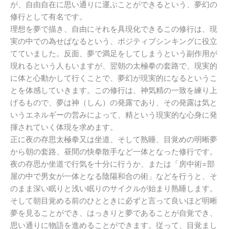
が、自由自在に思い通りに運ぶことができるという、夢幻の
修行として有名です。
理想を夢で描き、自由にそれを具現化できるこの修行は、現
実の中での為せばなるという、ポジティブシンキングに役立
てていました。反面、夢で満足をしてしまうという副作用が
現れるという人もいますが、翌朝の太極拳の套路で、現実的
に体と心動かして行くことで、夢幻が現実的になるというこ
とを体感していきます。この修行は、神気精の一致を練り上
げるもので、夢は神（しん）の発露であり、その発露は気と
いうエネルギーの営みによって、精という現実的な心身に発
揮されていく体現を求めます。
正に夜の存思太極拳又は坐道、そして熟睡、目覚めの明晰夢
から朝の套路、昼間の快拳散手など一体となった修行です。
夜の存思か坐道で行気を十分に行うか、または「房中術=部
屋の中で男女が一体となる陰陽和合の術」などを行うと、そ
のまま深い眠りと浅い眠りのサイクルが始まり熟睡します。
そして朝目覚める前のひとときに必ずと言って良いほど明晰
夢を見ることができ、はっきりと夢であることが自覚でき、
思い通りに物語を進めることができます。従って、目覚まし