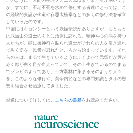
このように、人間の生理メカニズムはまだまだ奥が深いです
が、すでに、不老不死を求めて修行する者達にとっては、こ
の経験的実証が坐道や存思太極拳などの多くの修行法を確立
していったのです。
中国にはキョンシーという妖怪伝説がありますが、もともと
は武当山の道士のもとに治療に訪れる、精神や心の病を持つ
人たちが、頭に御神符を貼られ道士がそれらの人を引き連れ
て歩く姿を、民衆が恐れたところから始まっています。それ
らの人は、まるで生きているようにふくよかで元気だが唇が
赤く顔が白く目が血走っていて、その上生きているのでまる
でゾンビのようであり、十方叢林に集まるそのような人々
を、このような修行や、黄帝内径などの専門知識とタオの思
想を結合させ治療してきました。
坐道について詳しくは、
こちらの書籍
をお読みください。