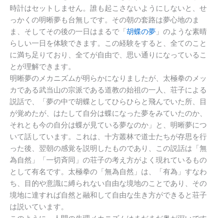
時計はセットしません。誰も起こさないようにしないと、せ
っかくの明晰夢も台無しです。その朝の套路は夢心地のま
ま、そしてその後の一日はまるで「
胡蝶の夢
」のような素晴
らしい一日を体験できます。この経験をすると、全てのこと
に満ち足りており、全てが自由で、思い通りになっているこ
とが理解できます。
明晰夢のメカニズムが明らかになりましたが、太極拳のメッ
カである武当山の宗派である道教の始祖の一人、荘子による
説話で、「夢の中で胡蝶としてひらひらと飛んでいた所、目
が覚めたが、はたして自分は蝶になった夢をみていたのか、
それとも今の自分は蝶が見ている夢なのか」と、明晰夢につ
いて話しています。これは、十方叢林で道士たちが存思を行
った後、翌朝の感覚を説明したものであり、この説話は「無
為自然」「一切斉同」の荘子の考え方がよく現れているもの
として有名です。太極拳の「無為自然」は、「有為」すなわ
ち、目的や意識に縛られない自由な境地のことであり、その
境地に達すれば自然と融和して自由な生き方ができると荘子
は説いています。