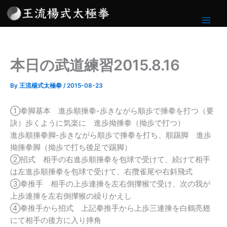
内
容
を
ス
キ
本日の武道練習2015.8.16
ッ
プ
By
王流楊式太極拳
/
2015-08-23
①拳脚基本 進歩順捶拳-歩きながら順歩で捶拳を打つ（要
訣）歩くように気楽に 進歩拗捶拳（拗歩で打つ）
進歩順捶拳脚-歩きながら順歩で捶拳を打ち、順踢脚 進歩
拗捶拳脚（拗歩で打ち後足で踢脚）
②招式 相手の右進歩順捶拳を包球で受けて、続けて相手
は左進歩順捶拳を包球で受けて、右攬雀尾や右斜飛式
③拳推手 相手の上歩連捶を左右倒攆猴で受け、次の我が
上歩連捶を左右倒攆猴の繰りかえし
④拳推手から招式 上記拳推手から上歩三連捶を白鶴亮翅
にて相手の後方に入り摔角