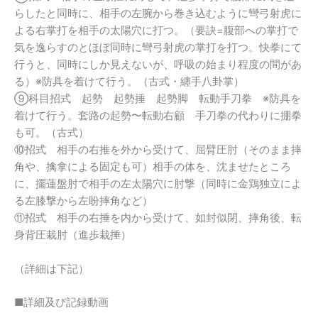
らしたと同時に、相手の左腕から巻き込むように彎弓射虎に
よる右掌打を相手の太陽穴に打つ。（要訣=腹部への掌打で
気を逸らすのとほぼ同時に彎弓射虎の掌打を打つ。快拳にて
行うと、同時にしか見えないが、呼吸の始まり程度の間があ
る）※防具を着けて行う。（古式・纏手八卦掌）
⑨科目招式 起勢 起勢捶 起勢脚 転動手刀拳 ※防具を
着けて行う。套路の起勢〜転動右顧 手刀拳の代わりに掤拳
も可。（古式）
⑩招式 相手の右推を外から受けて、屈臂圧肘（そのまま摔
角や、擒拿による固定も可）相手の体を、沈ませたところ
に、擺蓮盤肘で相手の左太陽穴に肘撃（同時に金鶏独立によ
る左膝撃から左盼摔角など）
⑪招式 相手の右捶を内から受けて、如封似閉、摔角後、転
身背圧栽肘（進歩栽捶）
（詳細は下記）
■詳細及び記録動画