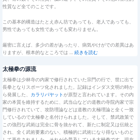
性質など全てのことです。
この基本的構造はたとえ赤ん坊であっても、老人であっても、
男性であっても女性であっても変わりません。
厳密に言えば、多少の差があったり、病気やけがでの差異はあ
りますが、根本的なところでは …
続きを読む
太極拳の源流
太極拳は少林寺の内家で修行されていた宗門の行で、世に出て
長拳となりスポーツ化されました。記録はインダス文明の時か
ら発展した、
カラリパヤット
が原型と言われています。その内
家の本質を維持するために、武当山などの道教の寺院内家で宗
門修行されていて、攻防理論などは道教の太極理論と全く一致
しているので太極拳と名付けられました。そして、禁武政策で
この強烈な武術は完全に骨を抜かれて、新たに制定又は伝統と
され、全く武術要素のない、積極的に武術になり得ないものと
して再生されました。それが今普及している太極拳です。現在