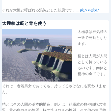
それが太極と呼ばれる混沌とした状態です。…
続きを読む
太極拳は筋と骨を使う
太極拳は神気精の
一致で発勁となり
ます。
精とは人間が人間
として持っている
ものです。肉体と
精神の全てです。
それは、老若男女であっても、持ってる物はなにも変わりませ
ん。
精とはその人間の基本的構造、例えば、筋繊維の数や細胞の性
質、骨の数やその性質、脳の造りやその性質，その他の生理的