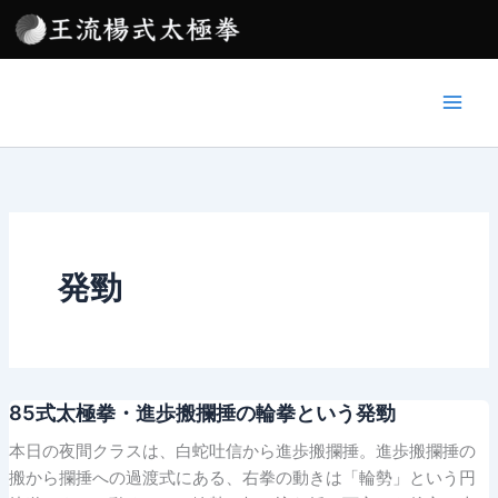
内
容
を
ス
キ
ッ
プ
発勁
85式太極拳・進歩搬攔捶の輪拳という発勁
本日の夜間クラスは、白蛇吐信から進歩搬攔捶。進歩搬攔捶の
搬から攔捶への過渡式にある、右拳の動きは「輪勢」という円