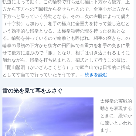
軌道によって動く。この輪勢で打ち込む捶は下方から後方、上
方から下方への円回転から発せられるので、全重心が上方から
下方へと乗っていく発勁となる。その上次の左盼によって偶力
（十字勢）も加わり、相手の極点に全重力を持って差し込むと
いう効率的な鑚拳となる、太極拳独特の理を持った発勁とな
る。輪勢を持っているので輪拳とも呼ばれ、相手の突きをこの
輪拳の最初の下方から後方の円回転で全重力を相手の突きに乗
せて後方に運ぶので「搬」となり、相手は引き込まれるように
崩れながら、鑚拳を打ち込まれる。招式として行うこの技は、
「開山鑿洞（かいざんさくどう）」で武当山では日常的に招式
として寸当てで行っていたそうです。…
続きを読む
雷の光を見て耳をふさぐ
太極拳の実戦的
動きを表現する
ときに、緩やか
に速いといわれ
ます。