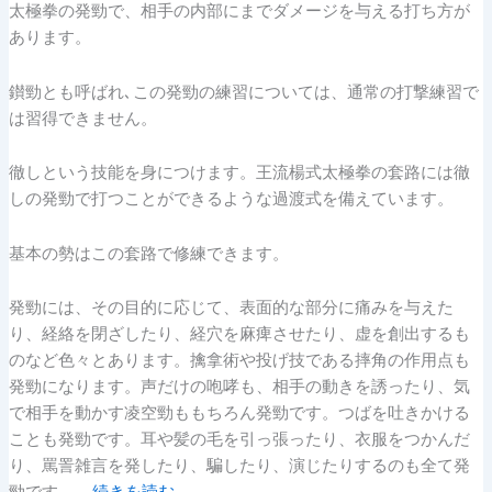
太極拳の発勁で、相手の内部にまでダメージを与える打ち方が
あります。
鑚勁とも呼ばれ､この発勁の練習については、通常の打撃練習で
は習得できません。
徹しという技能を身につけます。王流楊式太極拳の套路には徹
しの発勁で打つことができるような過渡式を備えています。
基本の勢はこの套路で修練できます。
発勁には、その目的に応じて、表面的な部分に痛みを与えた
り、経絡を閉ざしたり、経穴を麻痺させたり、虚を創出するも
のなど色々とあります。擒拿術や投げ技である摔角の作用点も
発勁になります。声だけの咆哮も、相手の動きを誘ったり、気
で相手を動かす凌空勁ももちろん発勁です。つばを吐きかける
ことも発勁です。耳や髪の毛を引っ張ったり、衣服をつかんだ
り、罵詈雑言を発したり、騙したり、演じたりするのも全て発