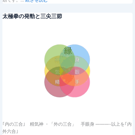
勁です。…
続きを読む
太極拳の発勁と三尖三節
｢内の三合｣ 精気神 ・「外の三合」 手眼身 ———-以上を｢内
外六合｣