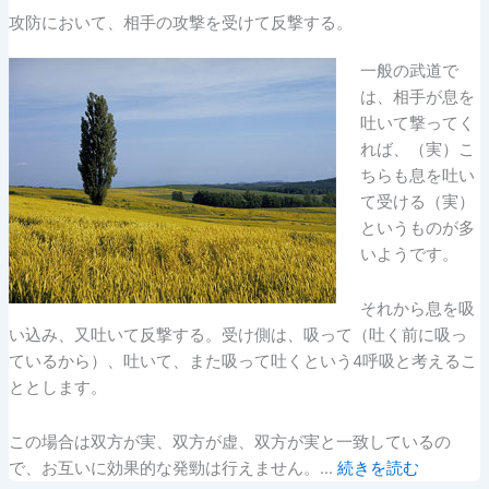
攻防において、相手の攻撃を受けて反撃する。
一般の武道で
は、相手が息を
吐いて撃ってく
れば、（実）こ
ちらも息を吐い
て受ける（実）
というものが多
いようです。
それから息を吸
い込み、又吐いて反撃する。受け側は、吸って（吐く前に吸っ
ているから）、吐いて、また吸って吐くという4呼吸と考えるこ
ととします。
この場合は双方が実、双方が虚、双方が実と一致しているの
で、お互いに効果的な発勁は行えません。…
続きを読む